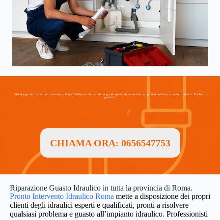
Hai bisogno di riparazioni idrauliche a Roma? Dalle piccole perdite ai grandi guasti, interveniamo con professionalità e strumenti moderni. Risultato
garantito!
CHIAMA ORA: 0656547753
Riparazione Guasto Idraulico in tutta la provincia di Roma.
Pronto Intervento Idraulico Roma
mette a disposizione dei propri
clienti degli idraulici esperti e qualificati, pronti a risolvere
qualsiasi problema e guasto all’impianto idraulico. Professionisti