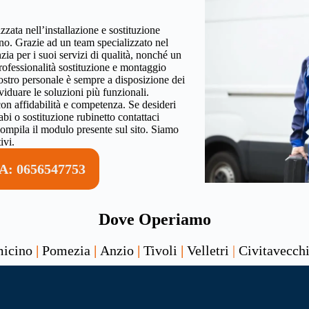
zzata nell’installazione e sostituzione
mano. Grazie ad un team specializzato nel
nzia per i suoi servizi di qualità, nonché un
professionalità sostituzione e montaggio
nostro personale è sempre a disposizione dei
viduare le soluzioni più funzionali.
con affidabilità e competenza. Se desideri
vabi o sostituzione rubinetto contattaci
mpila il modulo presente sul sito. Siamo
ivi.
: 0656547753
Dove Operiamo
icino
|
Pomezia
|
Anzio
|
Tivoli
|
Velletri
|
Civitavecch