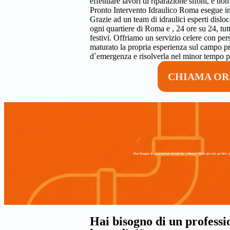
effettuare lavori di riparazione sifoni, e non
Pronto Intervento Idraulico Roma esegue in
Grazie ad un team di idraulici esperti disloca
ogni quartiere di Roma e , 24 ore su 24, tut
festivi. Offriamo un servizio celere con per
maturato la propria esperienza sul campo pro
d`emergenza e risolverla nel minor tempo po
CHIAMA ORA
Hai bisogno di riparazioni idrauliche a Roma? Dalle piccole perdite ai
Hai bisogno di un professio