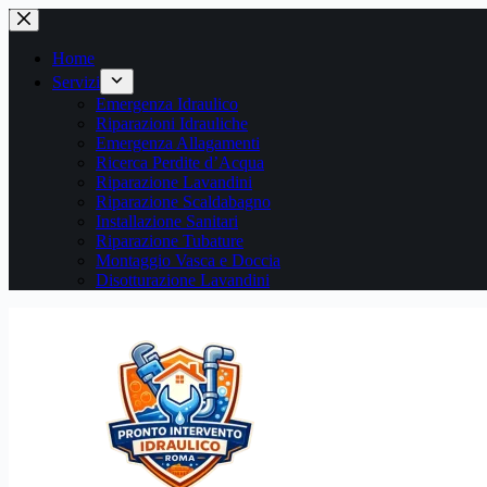
Home
Servizi
Emergenza Idraulico
Riparazioni Idrauliche
Emergenza Allagamenti
Ricerca Perdite d’Acqua
Riparazione Lavandini
Riparazione Scaldabagno
Installazione Sanitari
Riparazione Tubature
Montaggio Vasca e Doccia
Disotturazione Lavandini