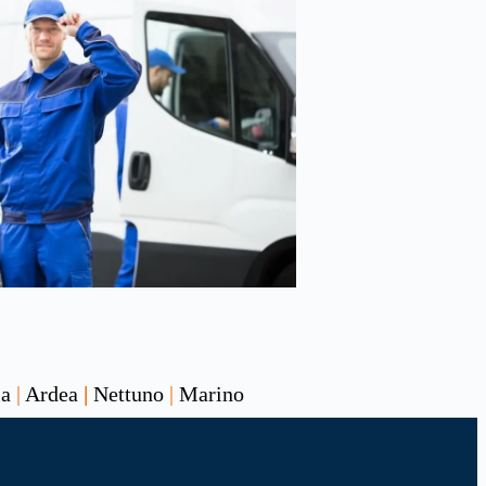
ia
|
Ardea
|
Nettuno
|
Marino