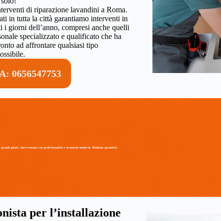
 solo!
terventi di riparazione lavandini a Roma.
ti in tutta la città garantiamo interventi in
ti i giorni dell’anno, compresi anche quelli
sonale specializzato e qualificato che ha
nto ad affrontare qualsiasi tipo
ssibile.
: 0656547753
 grandi guasti, interveniamo con professionalità e strumenti moderni. Risultato garantito!
nista per l’installazione