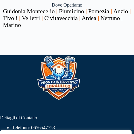
Dove Operiamo
Guidonia Montecelio
|
Fiumicino
|
Pomezia
|
Anzio
|
Tivoli
|
Velletri
|
Civitavecchia
|
Ardea
|
Nettuno
|
Marino
Dettagli di Contatto
Telefono: 0656547753
Email:
info@pronto-intervento24.it