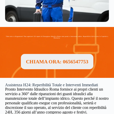
Tubo rotto o allagamento? Non aspettare! Gli esperti di Emergenza Idraulico Roma sono pronti a intervenire subito. Reperibilità h24 in tutta la Capitale e
Provincia.
CHIAMA ORA: 0656547753
Assistenza H24: Reperibilità Totale e Interventi Immediati
Pronto Intervento Idraulico Roma fornisce ai propri clienti un
servizio a 360° dalle riparazioni dei guasti idraulici alla
manutenzione totale dell’impianto idrico. Questo perché il nostro
personale qualificato esegue con professionalità, serietà e
discrezione il suo operato, al servizio del cliente con reperibilità
24H, 356 giorni all’anno compreso agosto e festivi.